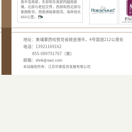
南半岛南部，东部和东南部同越南接
壤，北部与老挝交界，西部和西北部与
泰国毗邻，西南濒临泰国湾。海岸线长
460公里。
地址：柬埔寨西哈努克省磅逊港市，4号国道212公里处
电话：13921169162
855-089791767（柬）
邮箱：
xhnk@ssez.com
本站版权所有：江苏中柬投资发展有限公司