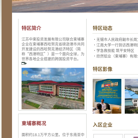
特区简介
特区动态
江苏中柬投资发展有限公司联合柬埔寨
·
无锡市人民政府副市长周
企业在柬埔寨西哈努克省磅逊港市共同
·
江南大学一行到访西港特
开发建设的西哈努克港经济特区（简
·
学急救技能 筑平安特区
称“西港特区”）是一个面向全球，为
·
欣然铝业（柬埔寨）有限
世界各地企业搭建的跨国投资平台。
特区影像
柬埔寨概况
入区企业
面积约18.1万平方公里。位于东南亚中