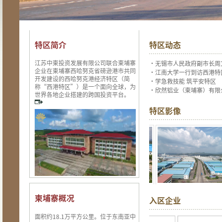
特区简介
特区动态
江苏中柬投资发展有限公司联合柬埔寨
·
无锡市人民政府副市长周
企业在柬埔寨西哈努克省磅逊港市共同
·
江南大学一行到访西港特
开发建设的西哈努克港经济特区（简
·
学急救技能 筑平安特区
称“西港特区”）是一个面向全球，为
·
欣然铝业（柬埔寨）有限
世界各地企业搭建的跨国投资平台。
特区影像
柬埔寨概况
入区企业
面积约18.1万平方公里。位于东南亚中