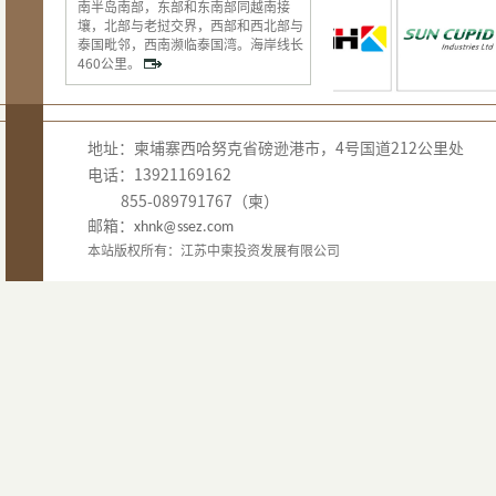
南半岛南部，东部和东南部同越南接
壤，北部与老挝交界，西部和西北部与
泰国毗邻，西南濒临泰国湾。海岸线长
460公里。
地址：柬埔寨西哈努克省磅逊港市，4号国道212公里处
电话：13921169162
855-089791767（柬）
邮箱：
xhnk@ssez.com
本站版权所有：江苏中柬投资发展有限公司