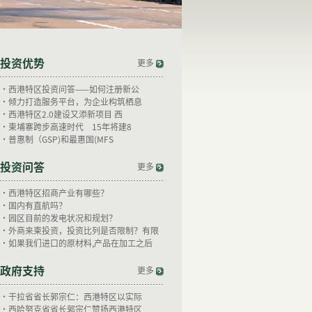
投资优势
更多
·
西港特区投资问答——如何注册新公
·
倾力打造服务平台，为企业构筑栖息
·
西港特区2.0建设又添新项目 西
·
柬埔寨跨步高速时代 15年将建8
·
普惠制（GSP)和最惠国(MFS
投资问答
更多
·
西港特区招商产业有哪些？
·
国内有直航吗？
·
园区目前的发电状况和规划？
·
外商来柬投资，投资比列是否限制？有限
·
如果我们进口的原材料,产品在加工之后
政府支持
更多
·
干拉省省长郭宗仁：西港特区以实际
·
西哈努克省省长郭宗仁赞扬西港特区