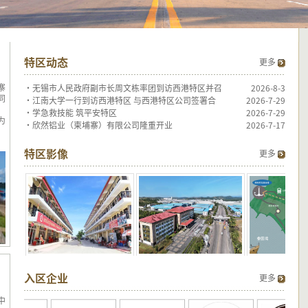
特区动态
更多
寨
·
无锡市人民政府副市长周文栋率团到访西港特区并召
2026-8-3
同
·
江南大学一行到访西港特区 与西港特区公司签署合
2026-7-29
·
学急救技能 筑平安特区
2026-7-29
为
·
欣然铝业（柬埔寨）有限公司隆重开业
2026-7-17
特区影像
更多
入区企业
更多
中