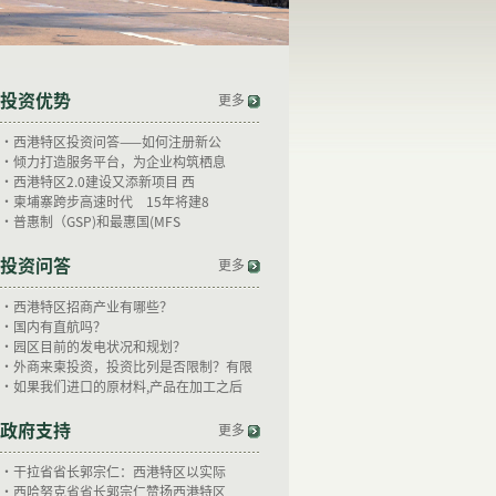
投资优势
更多
·
西港特区投资问答——如何注册新公
·
倾力打造服务平台，为企业构筑栖息
·
西港特区2.0建设又添新项目 西
·
柬埔寨跨步高速时代 15年将建8
·
普惠制（GSP)和最惠国(MFS
投资问答
更多
·
西港特区招商产业有哪些？
·
国内有直航吗？
·
园区目前的发电状况和规划？
·
外商来柬投资，投资比列是否限制？有限
·
如果我们进口的原材料,产品在加工之后
政府支持
更多
·
干拉省省长郭宗仁：西港特区以实际
·
西哈努克省省长郭宗仁赞扬西港特区