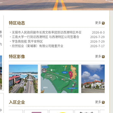
特区动态
更多
寨
·
无锡市人民政府副市长周文栋率团到访西港特区并召
2026-8-3
同
·
江南大学一行到访西港特区 与西港特区公司签署合
2026-7-29
·
学急救技能 筑平安特区
2026-7-29
为
·
欣然铝业（柬埔寨）有限公司隆重开业
2026-7-17
特区影像
更多
入区企业
更多
中