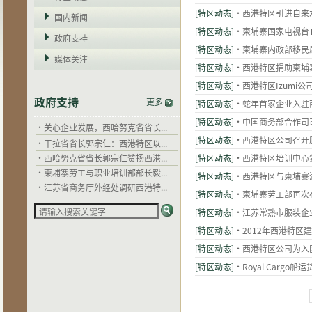
[特区动态]
·西港特区引进自来
国内新闻
[特区动态]
·柬埔寨国家电视台
·
干拉省省长郭宗仁：西港特区以...
政府支持
·
西哈努克省省长郭宗仁赞扬西港...
[特区动态]
·柬埔寨内政部移民
媒体关注
·
柬埔寨劳工与职业培训部部长毅...
[特区动态]
·西港特区捐助柬埔
·
江苏省商务厅外经处调研西港特...
[特区动态]
·西港特区Izumi
·
中国驻柬埔寨大使馆到西港特区...
政府支持
更多
[特区动态]
·蛇年首家企业入驻
·
江苏省住建厅希望以西港特区为...
·
关心企业发展，西哈努克省省长...
[特区动态]
·中国商务部合作司
·
干拉省省长郭宗仁：西港特区以...
[特区动态]
·西港特区公司召开
·
西哈努克省省长郭宗仁赞扬西港...
[特区动态]
·西港特区培训中心
·
柬埔寨劳工与职业培训部部长毅...
[特区动态]
·西港特区与柬埔寨
·
江苏省商务厅外经处调研西港特...
·
中国驻柬埔寨大使馆到西港特区...
[特区动态]
·柬埔寨劳工部再次
·
江苏省住建厅希望以西港特区为...
[特区动态]
·江苏常熟市服装企
·
关心企业发展，西哈努克省省长...
[特区动态]
·2012年西港特区
[特区动态]
·西港特区公司为入
[特区动态]
·Royal Cargo