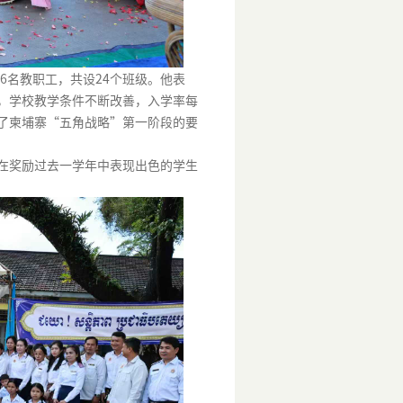
6
名教职工，共设
24
个班级。他表
，学校教学条件不断改善，入学率每
了柬埔寨“五角战略”第一阶段的要
在奖励过去一学年中表现出色的学生