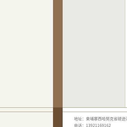
地址：柬埔寨西哈努克省磅逊港
电话：13921169162