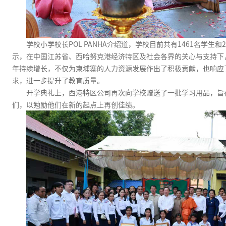
学校小学校长
POL PANHA
介绍道，学校目前共有
1461
名学生和
2
示，在中国江苏省、西哈努克港经济特区及社会各界的关心与支持下
年持续增长，不仅为柬埔寨的人力资源发展作出了积极贡献，也响应
求，进一步提升了教育质量。
开学典礼上，西港特区公司再次向学校赠送了一批学习用品，旨
们，以勉励他们在新的起点上再创佳绩。