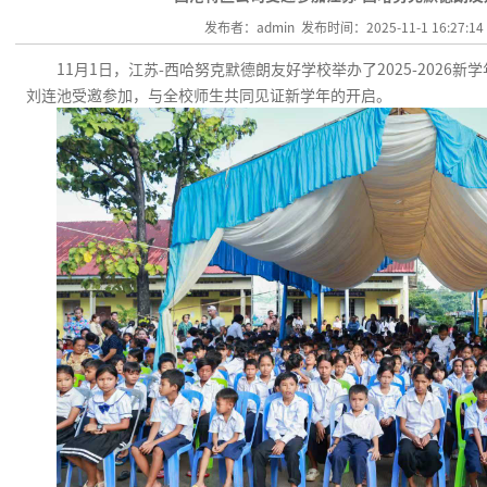
发布者：admin 发布时间：2025-11-1 16:27:1
11
月
1
日，江苏
-
西哈努克默德朗友好学校举办了
2025-2026
新学
刘连池受邀参加，与全校师生共同见证新学年的开启。