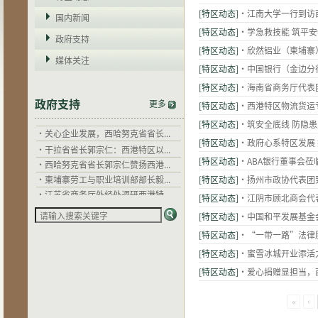
[特区动态]
·江南大学一行到访
国内新闻
[特区动态]
·学急救技能 筑平
·
干拉省省长郭宗仁：西港特区以...
政府支持
[特区动态]
·欣然铝业（柬埔寨
·
西哈努克省省长郭宗仁赞扬西港...
媒体关注
·
柬埔寨劳工与职业培训部部长毅...
[特区动态]
·中国银行（金边分
·
江苏省商务厅外经处调研西港特...
[特区动态]
·海南省商务厅代表
·
中国驻柬埔寨大使馆到西港特区...
政府支持
更多
[特区动态]
·西港特区物流货运
·
江苏省住建厅希望以西港特区为...
[特区动态]
·筑安全底线 防隐
·
关心企业发展，西哈努克省省长...
·
干拉省省长郭宗仁：西港特区以...
[特区动态]
·政府心系特区发展
·
西哈努克省省长郭宗仁赞扬西港...
[特区动态]
·ABA银行董事会莅
·
柬埔寨劳工与职业培训部部长毅...
[特区动态]
·扬州市政协代表团
·
江苏省商务厅外经处调研西港特...
[特区动态]
·江阴市顾北商会代
·
中国驻柬埔寨大使馆到西港特区...
·
江苏省住建厅希望以西港特区为...
[特区动态]
·中国和平发展基金
·
关心企业发展，西哈努克省省长...
[特区动态]
·“一带一路”法律
[特区动态]
·蜜雪冰城开业添活
[特区动态]
·爱心捐赠显担当，
«
‹