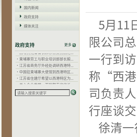
国内新闻
政府支持
5
月
11
媒体关注
限公司总
·
干拉省省长郭宗仁：西港特区以...
政府支持
更多
·
西哈努克省省长郭宗仁赞扬西港...
一行到访
·
柬埔寨劳工与职业培训部部长毅...
·
江苏省商务厅外经处调研西港特...
·
中国驻柬埔寨大使馆到西港特区...
称
“
西港
·
江苏省住建厅希望以西港特区为...
·
关心企业发展，西哈努克省省长...
司负责人
·
干拉省省长郭宗仁：西港特区以...
·
西哈努克省省长郭宗仁赞扬西港...
·
柬埔寨劳工与职业培训部部长毅...
行座谈交
·
江苏省商务厅外经处调研西港特...
·
中国驻柬埔寨大使馆到西港特区...
·
江苏省住建厅希望以西港特区为...
徐清一
·
关心企业发展，西哈努克省省长...