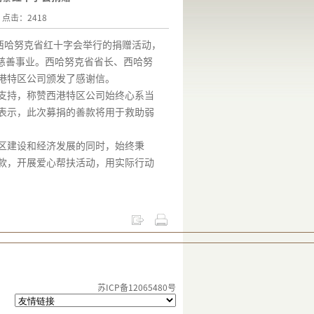
2 点击：2418
西哈努克省红十字会举行的捐赠活动，
慈善事业。西哈努克省省长、西哈努
港特区公司颁发了感谢信。
支持，称赞西港特区公司始终心系当
表示，此次募捐的善款将用于救助弱
区建设和经济发展的同时，始终秉
款，开展爱心帮扶活动，用实际行动
苏ICP备12065480号