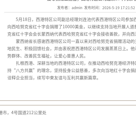
发布者：admin 发布时间：2026-5-19 17:21:5
5
月
18
日，西港特区公司副总经理刘连池代表西港特区公司参加
向西哈努克省红十字会捐赠了
10000
美金，以继续支持当地开展人道
克省红十字会会长蒙西纳代表西哈努克省红十字会接收善款，并向西
蒙西纳省长感谢西港特区公司一直以来对西哈努克省捐赠活动的
地民生、积极回馈社会，并由衷祝愿西港特区公司发展蒸蒸日上。他
势群体、改善民生福祉，让爱心普惠人民。
扎根西港、深耕当地的西港特区公司，在推动西哈努克港经济特
持“八方共赢”的理念，坚持投身公益慈善，多次向当地红十字会捐
诠释企业担当，续写中柬友谊与互利共赢新篇章。
市，4号国道212公里处