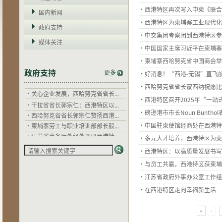
·西港特区再次写入中柬《联合
国内新闻
·西港特区为柬埔寨工业现代化
·
干拉省省长郭宗仁：西港特区以...
政府支持
·中交集团考察团到西港特区参
·
西哈努克省省长郭宗仁赞扬西港...
媒体关注
·
柬埔寨劳工与职业培训部部长毅...
·中国国家主席习近平在柬埔寨
·
江苏省商务厅外经处调研西港特...
·柬埔寨西哈努克省中国商会举
·
中国驻柬埔寨大使馆到西港特区...
政府支持
更多
·好消息！“西港-无锡”直飞航
·
江苏省住建厅希望以西港特区为...
·西哈努克省省长蒙西纳祝愿比
·
关心企业发展，西哈努克省省长...
·
干拉省省长郭宗仁：西港特区以...
·西港特区召开2025年“一
·
西哈努克省省长郭宗仁赞扬西港...
·磅逊港市市长Noun Bunth
·
柬埔寨劳工与职业培训部部长毅...
·中国驻柬使馆经商处在西港特
·
江苏省商务厅外经处调研西港特...
·多元人才培养，西港特区为柬
·
中国驻柬埔寨大使馆到西港特区...
·
江苏省住建厅希望以西港特区为...
·西港特区：以高质量发展书写
·
关心企业发展，西哈努克省省长...
·与员工共赢，西港特区获柬埔
·江苏省政府外事办公室工作组
·在西港特区走向幸福新生活
«
‹