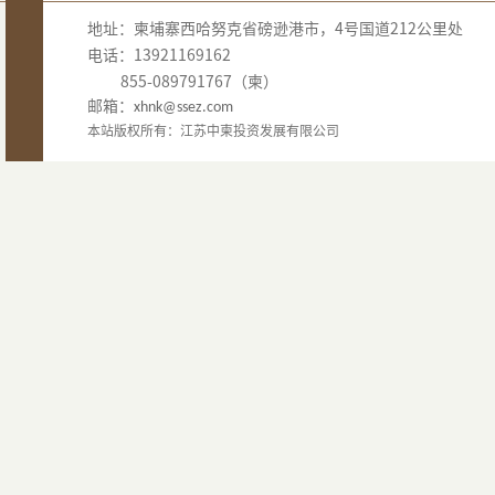
地址：柬埔寨西哈努克省磅逊港市，4号国道212公里处
电话：13921169162
855-089791767（柬）
邮箱：
xhnk@ssez.com
本站版权所有：江苏中柬投资发展有限公司