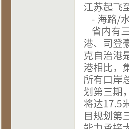
江苏起飞
-
海路
/
省内有
港、司登
克自治港
港相比，
所有口岸
划第三期
将达
17.5
目规划第
能力承接