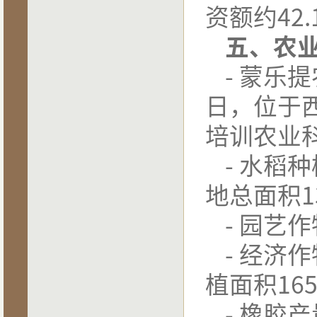
资额约
42.
五、农
-
蒙乐提
日，位于
培训农业
-
水稻种
地总面积
1
-
园艺作
-
经济作
植面积
16
-
橡胶产