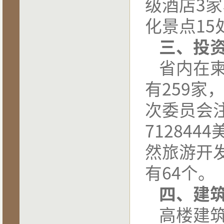
级酒店
3
家
化景点
15
三、投
省内在
有
259
家
次委员会
7128444
然旅游开
有
64
个。
四、建
高楼建