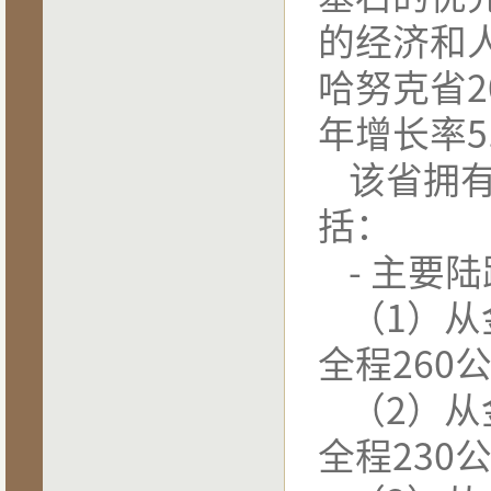
的经济和
哈努克省
2
年增长率
5
该省拥
括：
-
主要陆
（
1
）从
全程
260
（
2
）从
全程
230