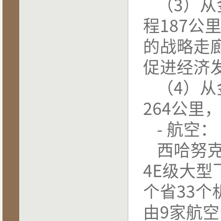
（
3
）从
程
187
公
的战略走
促进经济
（
4
）从
264
公里
-
航空：
西哈努
4E
级大型
个省
33
个
由
9
家航空