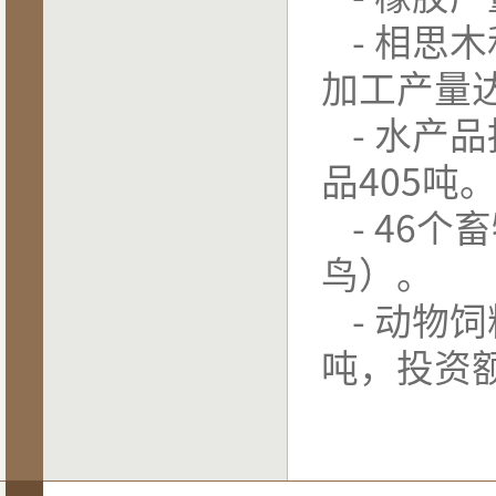
-
相思木
加工产量
-
水产品
品
405
吨
- 46
个畜
鸟）。
-
动物饲
吨，投资