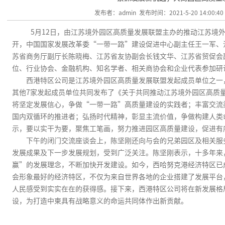
发布者：admin 发布时间：2021-5-20 14:00:4
5
月
12
日，由江苏境外园区高质量发展联盟主办的推动江苏境
开，中国国家发展改革委“一带一路”建设促进中心副主任王一军、
苏省商务厅副厅长陈晓梅、江苏省友协副会长钱文华、江苏省贸促会
位、行业协会、金融机构、知名学者、相关商协会和企业代表参加研
西港特区公司是江苏境外园区高质量发展联盟发起成员单位之一
其他
7
家发起成员单位共同发布了《关于共同推动江苏境外园区高质
将坚定发展信心，争做“一带一路”高质量建设的实践者；丰富交流
国内双循环的推进者；弘扬时代精神，彰显主流价值，争做构建人类
示，要以实干为要，聚焦工笔画，努力推进园区高质量建设，促进有
下午的闭门交流座谈会上，陈坚刚还向与会的兄弟园区及相关服
发展成果及下一步发展规划，受到广泛关注。陈坚刚表示，十多年来
赢”的发展理念，不断加快开发建设。如今，西哈努克港经济特区已
会形象最好的经济特区，不仅为来自世界各地的企业搭建了发展平台
人民感受到实实在在的获得感。接下来，西港特区公司将在新发展格
设，为打造中柬具有战略意义的命运共同体作出新贡献。