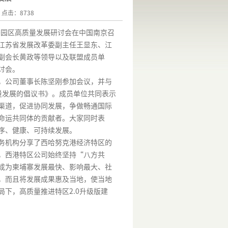
0 点击：8738
外园区高质量发展研讨会在中国南京召
江苏省发展改革委副主任王显东、江
副会长黄政等领导以及联盟成员单
讨会。
，公司董事长陈坚刚参加会议，并与
量发展的倡议书》。成员单位共同表示
渠道，促进协同发展，争做畅通国际
命运共同体的贡献者。大家同时表
序、健康、可持续发展。
务机构分享了西哈努克港经济特区的
，西港特区公司始终坚持“八方共
成为柬埔寨发展最快、影响最大、社
，而且将发展成果惠及当地，使当地
局下，高质量推进特区
2.0
升级版建