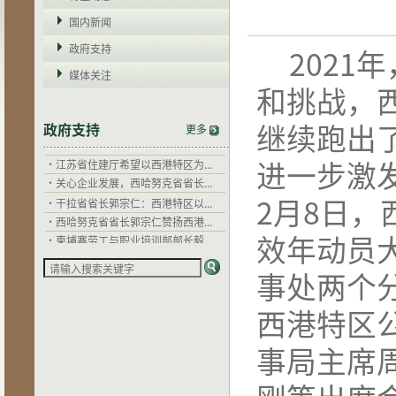
国内新闻
政府支持
2
021
年
·
干拉省省长郭宗仁：西港特区以...
·
西哈努克省省长郭宗仁赞扬西港...
媒体关注
和挑战，
·
柬埔寨劳工与职业培训部部长毅...
·
江苏省商务厅外经处调研西港特...
继续跑出
政府支持
更多
·
中国驻柬埔寨大使馆到西港特区...
·
江苏省住建厅希望以西港特区为...
进一步激
·
关心企业发展，西哈努克省省长...
·
干拉省省长郭宗仁：西港特区以...
2月8日
·
西哈努克省省长郭宗仁赞扬西港...
·
柬埔寨劳工与职业培训部部长毅...
效年动员
·
江苏省商务厅外经处调研西港特...
·
中国驻柬埔寨大使馆到西港特区...
事处两个
·
江苏省住建厅希望以西港特区为...
·
关心企业发展，西哈努克省省长...
西港特区
事局主席