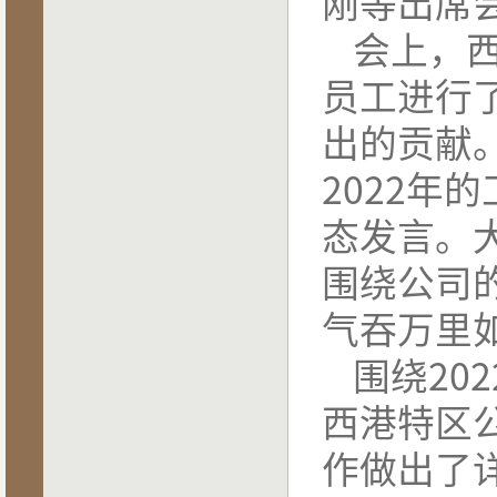
刚等出席
会上，
员工进行
出的贡献
2
022
年的
态发言。
围绕公司
气吞万里
围绕
2
02
西港特区
作做出了