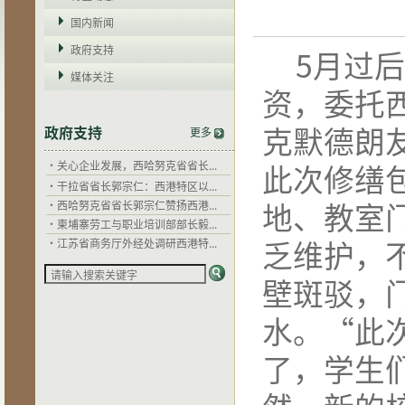
国内新闻
政府支持
5
月过
媒体关注
资，委托
克默德朗
政府支持
更多
此次修缮
·
干拉省省长郭宗仁：西港特区以...
·
西哈努克省省长郭宗仁赞扬西港...
地、教室
·
柬埔寨劳工与职业培训部部长毅...
·
江苏省商务厅外经处调研西港特...
乏维护，
·
中国驻柬埔寨大使馆到西港特区...
·
江苏省住建厅希望以西港特区为...
壁斑驳，
·
关心企业发展，西哈努克省省长...
·
干拉省省长郭宗仁：西港特区以...
水。
“
此
·
西哈努克省省长郭宗仁赞扬西港...
·
柬埔寨劳工与职业培训部部长毅...
了，学生
·
江苏省商务厅外经处调研西港特...
·
中国驻柬埔寨大使馆到西港特区...
·
江苏省住建厅希望以西港特区为...