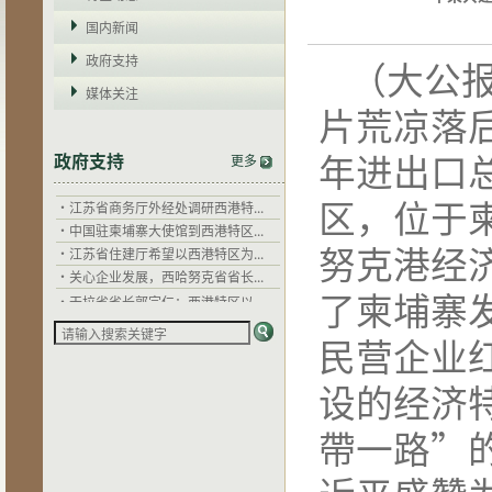
国内新闻
政府支持
（大公
媒体关注
片荒凉落
·
干拉省省长郭宗仁：西港特区以...
·
西哈努克省省长郭宗仁赞扬西港...
年进出口
政府支持
更多
·
柬埔寨劳工与职业培训部部长毅...
·
江苏省商务厅外经处调研西港特...
区，位于
·
中国驻柬埔寨大使馆到西港特区...
·
江苏省住建厅希望以西港特区为...
努克港经
·
关心企业发展，西哈努克省省长...
·
干拉省省长郭宗仁：西港特区以...
了柬埔寨
·
西哈努克省省长郭宗仁赞扬西港...
·
柬埔寨劳工与职业培训部部长毅...
民营企业
·
江苏省商务厅外经处调研西港特...
·
中国驻柬埔寨大使馆到西港特区...
设的经济
·
江苏省住建厅希望以西港特区为...
·
关心企业发展，西哈努克省省长...
帶一路”