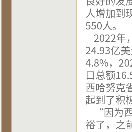
良好的发
人增加到
550
人。
2022
年
24.93
亿美
4.8%
，
20
口总额
16.
西哈努克
起到了积
“因为
裕了，之