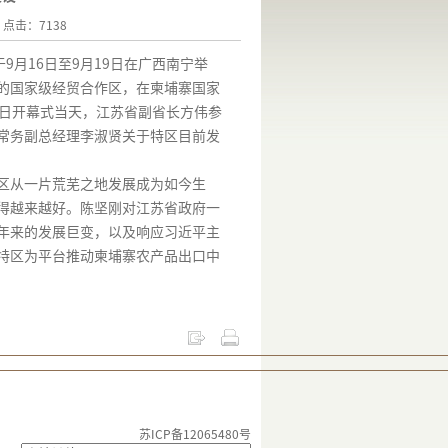
3 点击：7138
于
9
月
16
日至
9
月
19
日在广西南宁举
的国家级经贸合作区，在柬埔寨国家
日开幕式当天，江苏省副省长方伟参
常务副总经理李淑贤关于特区目前发
区从一片荒芜之地发展成为如今生
得越来越好。陈坚刚对江苏省政府一
年来的发展巨变，以及响应习近平主
特区为平台推动柬埔寨农产品出口中
苏ICP备12065480号