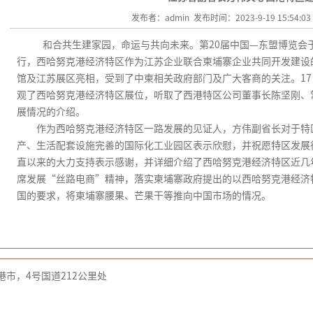
发布者：admin 发布时间：2023-9-19 15:54:0
和合共生建家园，命运与共向未来。第
20
届中国—东盟博览会
行，西哈努克港经济特区作为江苏企业联合柬埔寨企业共同开发建设
馆及江苏展区亮相，受到了中柬相关政府部门及广大客商的关注。
17
观了西哈努克港经济特区展位，听取了西港特区公司董事长陈坚刚、
展情况的介绍。
作为西哈努克港经济特区一路发展的见证人，方伟副省长对于特
产、生活配套设施完善的国际化工业园区表示欣慰，并祝愿特区发展
直以来的大力支持表示感谢，并详细介绍了西哈努克港经济特区近几
席发展“丝路电商”精神，落实柬埔寨政府提出的以西哈努克港经济
国的要求，将柬埔寨腰果、芒果干等推向中国市场的情况。
市，4号国道212公里处