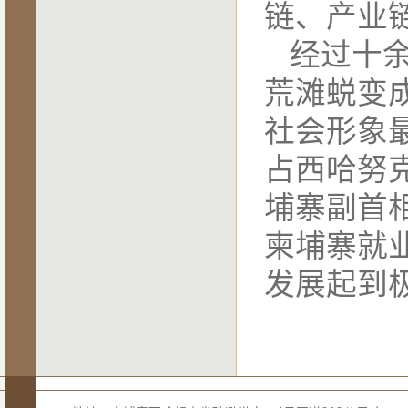
链、产业
经过十
荒滩蜕变
社会形象
占西哈努
埔寨副首
柬埔寨就
发展起到极