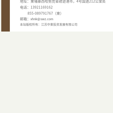
地址：柬埔寨西哈努克省磅逊港市，4号国道212公里处
电话：13921169162
855-089791767（柬）
邮箱：
xhnk@ssez.com
本站版权所有：江苏中柬投资发展有限公司