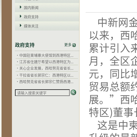
国内新闻
政府支持
中新网金
·
干拉省省长郭宗仁：西港特区以...
媒体关注
以来，西
·
西哈努克省省长郭宗仁赞扬西港...
·
柬埔寨劳工与职业培训部部长毅...
累计引入来
·
江苏省商务厅外经处调研西港特...
政府支持
更多
·
中国驻柬埔寨大使馆到西港特区...
月，全区
·
江苏省住建厅希望以西港特区为...
·
关心企业发展，西哈努克省省长...
元，同比
·
干拉省省长郭宗仁：西港特区以...
·
西哈努克省省长郭宗仁赞扬西港...
贸易总额
·
柬埔寨劳工与职业培训部部长毅...
·
江苏省商务厅外经处调研西港特...
展。”西
·
中国驻柬埔寨大使馆到西港特区...
·
江苏省住建厅希望以西港特区为...
特区)董事
·
关心企业发展，西哈努克省省长...
这是中