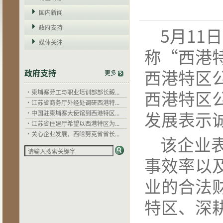
国内新闻
政府支持
5
月
11
日
媒体关注
称
“
西港
·
干拉省省长郭宗仁：西港特区以...
西港特区
政府支持
更多
·
西哈努克省省长郭宗仁赞扬西港...
·
柬埔寨劳工与职业培训部部长毅...
西港特区
·
江苏省商务厅外经处调研西港特...
·
中国驻柬埔寨大使馆到西港特区...
发展表示
·
江苏省住建厅希望以西港特区为...
·
关心企业发展，西哈努克省省长...
该企业
·
干拉省省长郭宗仁：西港特区以...
·
西哈努克省省长郭宗仁赞扬西港...
事效率以
·
柬埔寨劳工与职业培训部部长毅...
·
江苏省商务厅外经处调研西港特...
业的合法
·
中国驻柬埔寨大使馆到西港特区...
·
江苏省住建厅希望以西港特区为...
特区、深
·
关心企业发展，西哈努克省省长...