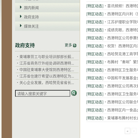
[特区动态]
·喜讯频频！西港特
国内新闻
[特区动态]
·西港特区内兴利（
政府支持
[特区动态]
·江苏护理职业学院
媒体关注
[特区动态]
·成绩亮眼，西港特
[特区动态]
·西港特区公司参赛
·
干拉省省长郭宗仁：西港特区以...
政府支持
更多
[特区动态]
·祝贺！西港特区内
·
西哈努克省省长郭宗仁赞扬西港...
·
柬埔寨劳工与职业培训部部长毅...
[特区动态]
·西哈努克港工商学
·
江苏省商务厅外经处调研西港特...
[特区动态]
·布腾村“奏响”繁
·
中国驻柬埔寨大使馆到西港特区...
[特区动态]
·西港特区卫生服务
·
江苏省住建厅希望以西港特区为...
[特区动态]
·中国和平发展基金
·
关心企业发展，西哈努克省省长...
[特区动态]
·西港特区公司再次
·
干拉省省长郭宗仁：西港特区以...
·
西哈努克省省长郭宗仁赞扬西港...
[特区动态]
·西港特区卫生服务
·
柬埔寨劳工与职业培训部部长毅...
[特区动态]
·西港特区公司联合
·
江苏省商务厅外经处调研西港特...
[特区动态]
·西港特区内一食品
·
中国驻柬埔寨大使馆到西港特区...
[特区动态]
·柬埔寨布腾村村长
·
江苏省住建厅希望以西港特区为...
·
关心企业发展，西哈努克省省长...
«
‹