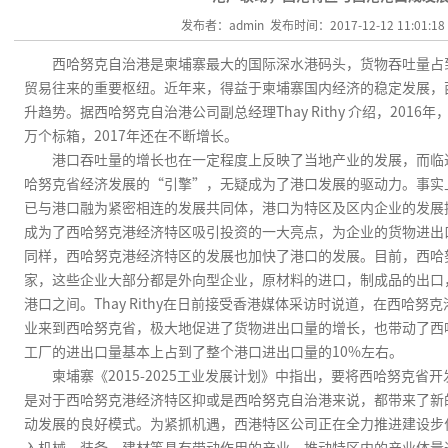
发布者：admin 发布时间：2017-12-12 11:01:1
西哈努克自治港是柬埔寨最大的国际深水港码头，货物吞吐量占
贸易往来的重要枢纽。近年来，得益于柬埔寨国内经济的稳定发展，
升趋势。据西哈努克自治港公司副总经理
Thay Rithy
介绍，
2016
年
万个标箱，
2017
年还在不断增长。
港口吞吐量的增长也在一定程度上反映了当地产业的发展，而临
哈努克省经济发展的“引擎”，无疑成为了港口发展的驱动力。事实
已与港口融为紧密相连的发展共同体，港口为特区及区内企业的发展
成为了西哈努克港经济特区吸引投资的一大亮点，为企业的货物进出
同样，西哈努克港经济特区的发展也加快了港口的发展。目前，西哈
家，这些企业大部分都是外向型企业，原材料的进口，制成品的出口
港口之间。
Thay Rithy
在日前接受香港媒体采访时说道，在西哈努克
业来到西哈努克省，极大地促进了货物进出口量的增长，也带动了西
工厂的进出口量基本上占到了整个港口进出口量的
10%
左右。
柬埔寨《
2015-2025
工业发展计划》中指出，要将西哈努克省开
是对于西哈努克港经济特区抑或是西哈努克自治港来说，都带来了新
动发展的良好模式。为紧抓机遇，西港特区公司正在全力推进建设步
入机械、装备、建材等具有带动作用的产业，推动特区内的产业体量