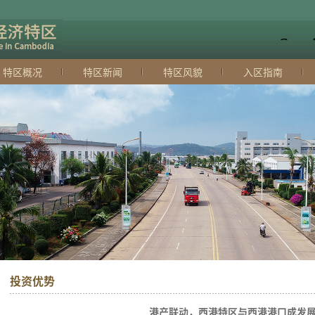
特区概况
特区新闻
特区风貌
入区指南
投资优势
港产联动，西港特区与西港港口成发