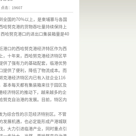
8 点击：19607
到全国的
70%
以上，是柬埔寨与各国
西哈努克港的货物吞吐量持续保持上
，西哈努克港口的进出口集装箱量是
40
近港口的西哈努克港经济特区作为西
上，十年来，西哈努克港经济特区早
提供了强有力的基础配套，临港优势
口提供了便利，降低了物流成本。而
努克港经济特区内已有入驻企业
116
，基本每天都有集装箱来往于园区及
港经济特区的推动下，越来越多的企
哈努克自治港的发展。目前，特区内
发为综合性的示范经济特别区。不管
的发展机遇，也必定能形成产港城联
伐，大力引进临港产业，同时重点引
进一步壮大。当然，西哈努克自治港