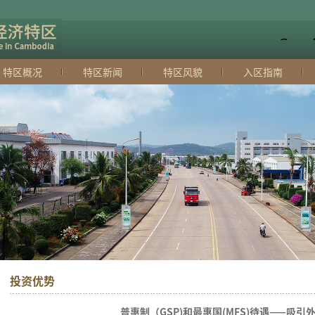
特区概况
特区新闻
特区风貌
入区指南
投资优势
普惠制（GSP)和最惠国(MFS)待遇——吸