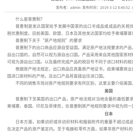
发布者：admin 发布时间：2019-3-12 8:46:52
什么是普惠制？
普惠制是发达国家给予发展中国家的出口半成品或成品的关税
税优惠制度。目前美国、欧盟、日本及其他发达国家均给予柬埔寨普
普惠制下关于“原产地规则”的要求
普惠制下的出口商品应源自受益国。满足原产地法规要求的产品
自出口国的，自然可以视为源自出口国。产品采用来自其他国家原材
可视为源自出口国。以及最终完成产品的税目号不同于进口材料的税
根据原产地法规定，出口商品应具备原产地证书，由柬埔寨商业
国进口原材料的产地，且出口产品将直接运往进口国。
不同的销售市场对原产地规则要求有所区别，这里主要介绍美国
美国
普惠制下至美国的出口产品，原产地法规对当地含量的最低要
柬埔寨、泰国、印尼及菲律宾，在普惠制原产地规则要求中视为同一
日本
日本方面，如果纺织或非纺织材料和服装附件的重量不超过成
在决定产品的原产鉴定内。至于电器和零件方面，如果非原产材料的