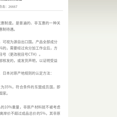
 点击：26667
优惠制度。是普遍的、非互惠的一种关
惠制待遇。
，可视为源自出口国。产品全部成分
料的，需要经过充分加工作业后，方
目号（更改税目号
CTH
）。
部核发的，或发货声明，以证明受益
、日本对原产地规则的认定方法：
求为
35%
，符合条件的东盟成员国，即
国家。
品的
10%
重量，非原产材料就不被考虑
离岸价不超过成品总价的
5%
，其非原