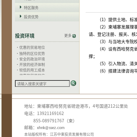
·开放的经济体制
特区服务
·较低的用工成本
·优惠的贸易地位
投资优势
（1）提供土地、标
·独特的区位优势
·安全的政治环境
（2）柬埔寨发展理
·开放的经济体制
请、登记注册、报关、核
投资环境
更多
·较低的用工成本
（3）与当地大专院
·优惠的贸易地位
·独特的区位优势
（4）设有西哈努克
·安全的政治环境
撑；
·开放的经济体制
（5）引入物流、清
·较低的用工成本
·优惠的贸易地位
（6）搭建法律咨询
·独特的区位优势
·安全的政治环境
·开放的经济体制
·较低的用工成本
·优惠的贸易地位
地址：柬埔寨西哈努克省磅逊港市，4号国道212公里处
电话：13921169162
855-089791767（柬）
邮箱：
xhnk@ssez.com
本站版权所有：江苏中柬投资发展有限公司