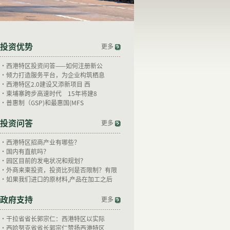
投资优势
更多
·
西港特区投资问答——如何注册新公
·
倾力打造服务平台，为企业构筑栖息
·
西港特区2.0建设又添新项目 西
·
柬埔寨跨步高速时代 15年将建8
·
普惠制（GSP)和最惠国(MFS
投资问答
更多
·
西港特区招商产业有哪些？
·
国内有直航吗？
·
园区目前的发电状况和规划？
·
外商来柬投资，投资比列是否限制？有限
·
如果我们进口的原材料,产品在加工之后
政府支持
更多
·
干拉省省长郭宗仁：西港特区以实际
·
西哈努克省省长郭宗仁赞扬西港特区