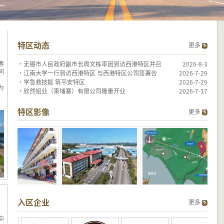
特区动态
更多
寨
·
无锡市人民政府副市长周文栋率团到访西港特区并召
2026-8-3
同
·
江南大学一行到访西港特区 与西港特区公司签署合
2026-7-29
·
学急救技能 筑平安特区
2026-7-29
为
·
欣然铝业（柬埔寨）有限公司隆重开业
2026-7-17
特区影像
更多
入区企业
更多
中