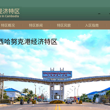
特区概况
特区新闻
特区风貌
入区指南