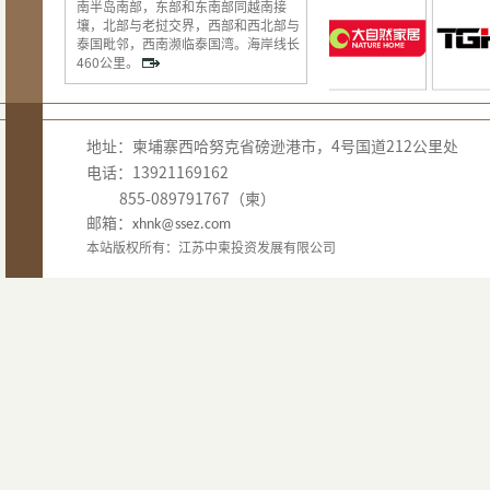
南半岛南部，东部和东南部同越南接
壤，北部与老挝交界，西部和西北部与
泰国毗邻，西南濒临泰国湾。海岸线长
460公里。
地址：柬埔寨西哈努克省磅逊港市，4号国道212公里处
电话：13921169162
855-089791767（柬）
邮箱：
xhnk@ssez.com
本站版权所有：江苏中柬投资发展有限公司