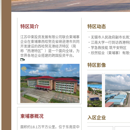
特区简介
特区动态
江苏中柬投资发展有限公司联合柬埔寨
·
无锡市人民政府副市长周
企业在柬埔寨西哈努克省磅逊港市共同
·
江南大学一行到访西港特
开发建设的西哈努克港经济特区（简
·
学急救技能 筑平安特区
称“西港特区”）是一个面向全球，为
·
欣然铝业（柬埔寨）有限
世界各地企业搭建的跨国投资平台。
特区影像
柬埔寨概况
入区企业
面积约18.1万平方公里。位于东南亚中