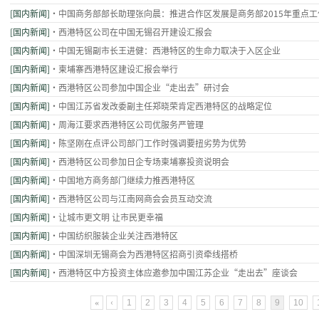
[国内新闻]
·中国商务部部长助理张向晨：推进合作区发展是商务部2015年重点工
[国内新闻]
·西港特区公司在中国无锡召开建设汇报会
[国内新闻]
·中国无锡副市长王进健：西港特区的生命力取决于入区企业
[国内新闻]
·柬埔寨西港特区建设汇报会举行
[国内新闻]
·西港特区公司参加中国企业“走出去”研讨会
[国内新闻]
·中国江苏省发改委副主任郑晓荣肯定西港特区的战略定位
[国内新闻]
·周海江要求西港特区公司优服务严管理
[国内新闻]
·陈坚刚在点评公司部门工作时强调要扭劣势为优势
[国内新闻]
·西港特区公司参加日企专场柬埔寨投资说明会
[国内新闻]
·中国地方商务部门继续力推西港特区
[国内新闻]
·西港特区公司与江南网商会会员互动交流
[国内新闻]
·让城市更文明 让市民更幸福
[国内新闻]
·中国纺织服装企业关注西港特区
[国内新闻]
·中国深圳无锡商会为西港特区招商引资牵线搭桥
[国内新闻]
·西港特区中方投资主体应邀参加中国江苏企业“走出去”座谈会
«
‹
1
2
3
4
5
6
7
8
9
10