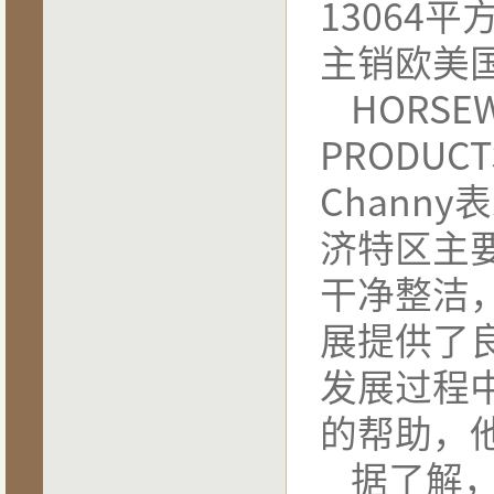
13064
平
·
独特的地理优势
·
较低的用工成本
·
宽松的贸易环境
主销欧美
·
完善的基础配套
·
优惠的税收政策
HORSE
·
优质的配套服务
PRODUCTS
Channy
表
济特区主
干净整洁
展提供了
发展过程
的帮助，
据了解