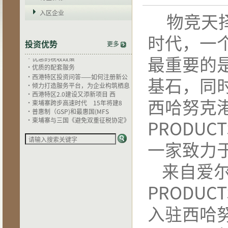
·
安全的投资环境
·
独特的地理优势
入区企业
物竞天
·
较低的用工成本
·
宽松的贸易环境
时代，一
·
完善的基础配套
投资优势
更多
·
优惠的税收政策
·
优质的配套服务
最重要的
·
西港特区投资问答——如何注册新公
·
倾力打造服务平台，为企业构筑栖息
基石，同
·
西港特区2.0建设又添新项目 西
·
柬埔寨跨步高速时代 15年将建8
西哈努克
·
普惠制（GSP)和最惠国(MFS
·
柬埔寨与三国《避免双重征税协定》
·
法律服务备受企业欢迎，全覆盖活动
PRODUCTS
·
投资又一利好消息 西港机场完成翻
·
巨大商机！会中文就会有财富？这个
一家致力
·
关于《国家税务总局关于<中华人民
·
西港特区电力供应再树里程碑
·
东南亚电信助力西港特区通信服务再
来自爱
·
西港特区物流服务即将升级
·
港产联动，西港特区与西港港口成发
PRODUCTS
·
为何柬埔寨成为投资者的新目标？
·
柬埔寨西哈努克港经济特区寻访录
·
西港特区的配套服务优势
入驻西哈
·
为何偏偏喜欢她
·
安全的投资环境