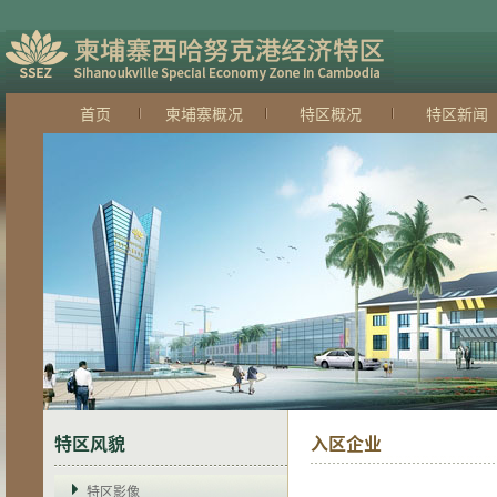
首页
柬埔寨概况
特区概况
特区新闻
·
西港特区投资问答——如何注册新公
·
倾力打造服务平台，为企业构筑栖息
·
西港特区2.0建设又添新项目 西
·
柬埔寨跨步高速时代 15年将建8
·
普惠制（GSP)和最惠国(MFS
·
柬埔寨与三国《避免双重征税协定》
·
法律服务备受企业欢迎，全覆盖活动
·
投资又一利好消息 西港机场完成翻
·
巨大商机！会中文就会有财富？这个
·
关于《国家税务总局关于<中华人民
·
西港特区电力供应再树里程碑
·
东南亚电信助力西港特区通信服务再
·
西港特区物流服务即将升级
·
港产联动，西港特区与西港港口成发
·
为何柬埔寨成为投资者的新目标？
特区风貌
入区企业
·
柬埔寨西哈努克港经济特区寻访录
·
西港特区的配套服务优势
·
为何偏偏喜欢她
特区影像