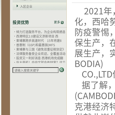
入区企业
2021
年
化，西哈
投资优势
·
西港特区投资问答——如何注册新公
更多
·
倾力打造服务平台，为企业构筑栖息
防疫警惕
·
西港特区2.0建设又添新项目 西
·
柬埔寨跨步高速时代 15年将建8
保生产，
·
普惠制（GSP)和最惠国(MFS
·
柬埔寨与三国《避免双重征税协定》
·
法律服务备受企业欢迎，全覆盖活动
展生产，
·
投资又一利好消息 西港机场完成翻
·
巨大商机！会中文就会有财富？这个
BODIA)
·
关于《国家税务总局关于<中华人民
·
西港特区电力供应再树里程碑
·
东南亚电信助力西港特区通信服务再
CO.,LTD
·
西港特区物流服务即将升级
·
港产联动，西港特区与西港港口成发
据了解
·
为何柬埔寨成为投资者的新目标？
·
柬埔寨西哈努克港经济特区寻访录
(CAMBODI
·
西港特区的配套服务优势
·
为何偏偏喜欢她
·
安全的投资环境
克港经济
·
独特的地理优势
·
较低的用工成本
·
宽松的贸易环境