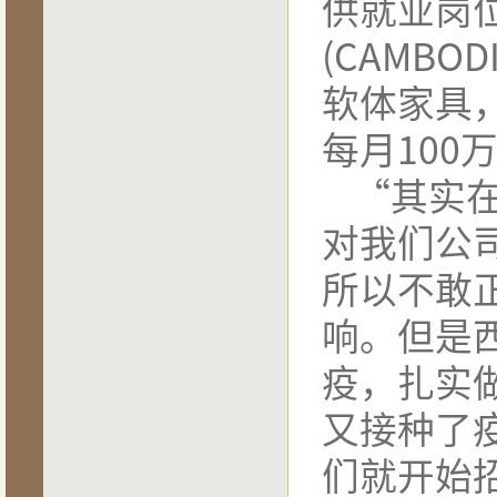
供就业岗
·
完善的基础配套
·
优惠的税收政策
(CAMBODI
·
优质的配套服务
·
西港特区投资问答——如何注册新公
软体家具
·
倾力打造服务平台，为企业构筑栖息
·
西港特区2.0建设又添新项目 西
·
柬埔寨跨步高速时代 15年将建8
每月
100
·
普惠制（GSP)和最惠国(MFS
·
柬埔寨与三国《避免双重征税协定》
“
其实
·
法律服务备受企业欢迎，全覆盖活动
·
投资又一利好消息 西港机场完成翻
·
巨大商机！会中文就会有财富？这个
对我们公
·
关于《国家税务总局关于<中华人民
·
西港特区电力供应再树里程碑
所以不敢
·
东南亚电信助力西港特区通信服务再
·
西港特区物流服务即将升级
·
港产联动，西港特区与西港港口成发
响。但是
·
为何柬埔寨成为投资者的新目标？
·
柬埔寨西哈努克港经济特区寻访录
疫，扎实
·
西港特区的配套服务优势
·
为何偏偏喜欢她
·
安全的投资环境
又接种了
·
独特的地理优势
·
较低的用工成本
们就开始
·
宽松的贸易环境
·
完善的基础配套